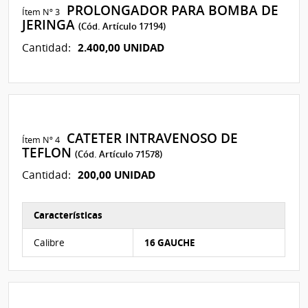
06/04/2026 13:06hs
Archivo
(.pdf 167 Kb)
PROLONGADOR PARA BOMBA DE
Ítem Nº 3
adjunto
Anexo I con Listado de Items
JERINGA
de
(Cód. Artículo 17194)
corregido
la
2.400,00 UNIDAD
Cantidad:
30/03/2026 10:46hs
aclaración
Archivo
(.pdf 107 Kb)
Nº
adjunto
Se adjunta Anexo I - Listado de
1
de
Items segun pliego
la
aclaración
Nº
0
CATETER INTRAVENOSO DE
Ítem Nº 4
TEFLON
(Cód. Artículo 71578)
200,00 UNIDAD
Cantidad:
Características
Características del Ítem Nº 138
Calibre
16 GAUCHE