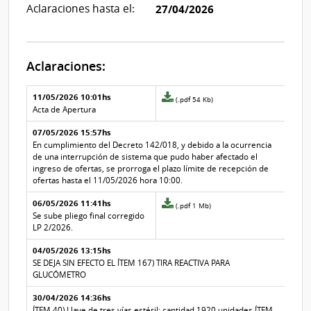
Aclaraciones hasta el:
27/04/2026
Aclaraciones:
Aclaraciones del llamado
Fecha y
11/05/2026 10:01hs
Archivo
(.pdf 54 Kb)
texto de
Archivo
adjunto
Acta de Apertura
la
de la
de
aclaración
aclaración
07/05/2026 15:57hs
la
aclaración
En cumplimiento del Decreto 142/018, y debido a la ocurrencia
Nº
de una interrupción de sistema que pudo haber afectado el
17
ingreso de ofertas, se prorroga el plazo límite de recepción de
ofertas hasta el 11/05/2026 hora 10:00.
06/05/2026 11:41hs
Archivo
(.pdf 1 Mb)
adjunto
Se sube pliego final corregido
de
LP 2/2026.
la
04/05/2026 13:15hs
aclaración
Nº
SE DEJA SIN EFECTO EL ÍTEM 167) TIRA REACTIVA PARA
15
GLUCÓMETRO
30/04/2026 14:36hs
ÍTEM 40) Llave de tres vías estéril: cantidad 1920 unidades ÍTEM