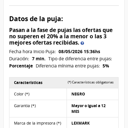
Datos de la puja:
Pasan a la fase de pujas las ofertas que
no superen el 20% a la menor o las 3
Pasan
mejores ofertas recibidas.
a
08/05/2026 15:36hs
Fecha hora Inicio Puja:
la
7 min.
Duración:
Tipo de diferencia entre pujas:
fase
Porcentaje
5%
Diferencia mínima entre pujas:
de
pujas
las
Características
(*) Características obligatorias
ofertas
Características del Ítem Nº 2
que
Color (*)
NEGRO
no
superen
Garantia (*)
Mayor o igual a 12
el
MES
20%
a
Marca de la impresora (*)
LEXMARK