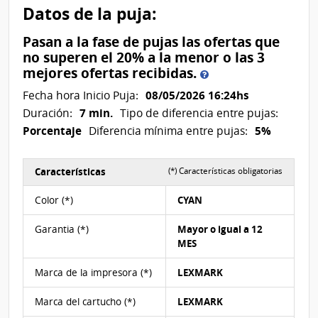
Datos de la puja:
Pasan a la fase de pujas las ofertas que
no superen el 20% a la menor o las 3
Pasan
mejores ofertas recibidas.
a
08/05/2026 16:24hs
Fecha hora Inicio Puja:
la
7 min.
Duración:
Tipo de diferencia entre pujas:
fase
Porcentaje
5%
Diferencia mínima entre pujas:
de
pujas
las
Características
(*) Características obligatorias
ofertas
Características del Ítem Nº 5
que
Color (*)
CYAN
no
superen
Garantia (*)
Mayor o igual a 12
el
MES
20%
a
Marca de la impresora (*)
LEXMARK
la
Marca del cartucho (*)
LEXMARK
menor