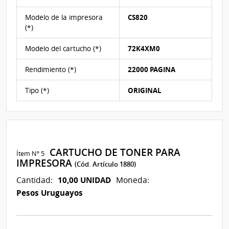
y
Modelo de la impresora
CS820
en
(*)
caso
de
Modelo del cartucho (*)
72K4XM0
no
existir
Rendimiento (*)
22000 PAGINA
3
propuestas
Tipo (*)
ORIGINAL
pasarán
las
3
mejores
ofertas
CARTUCHO DE TONER PARA
Ítem Nº 5
recibidas.
IMPRESORA
(Cód. Artículo 1880)
10,00 UNIDAD
Cantidad:
Moneda:
Pesos Uruguayos