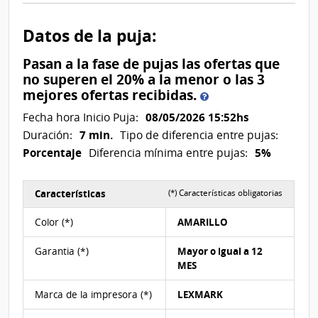
Datos de la puja:
Pasan a la fase de pujas las ofertas que
no superen el 20% a la menor o las 3
Pasan
mejores ofertas recibidas.
a
08/05/2026 15:52hs
Fecha hora Inicio Puja:
la
7 min.
Duración:
Tipo de diferencia entre pujas:
fase
Porcentaje
5%
Diferencia mínima entre pujas:
de
pujas
las
Características
(*) Características obligatorias
ofertas
Características del Ítem Nº 3
que
Color (*)
AMARILLO
no
superen
Garantia (*)
Mayor o igual a 12
el
MES
20%
a
Marca de la impresora (*)
LEXMARK
la