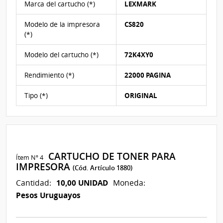
Marca del cartucho (*)
LEXMARK
menor
y
Modelo de la impresora
CS820
en
(*)
caso
de
Modelo del cartucho (*)
72K4XY0
no
existir
Rendimiento (*)
22000 PAGINA
3
propuestas
Tipo (*)
ORIGINAL
pasarán
las
3
mejores
ofertas
CARTUCHO DE TONER PARA
Ítem Nº 4
recibidas.
IMPRESORA
(Cód. Artículo 1880)
10,00 UNIDAD
Cantidad:
Moneda:
Pesos Uruguayos