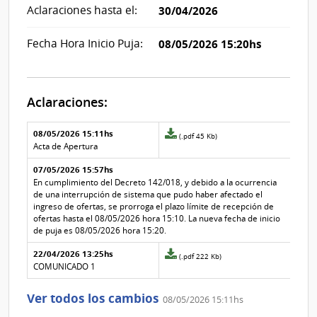
Aclaraciones hasta el:
30/04/2026
Fecha Hora Inicio Puja:
08/05/2026 15:20hs
Aclaraciones:
Aclaraciones del llamado
Fecha y
08/05/2026 15:11hs
Archivo
(.pdf 45 Kb)
texto de
Archivo
adjunto
Acta de Apertura
la
de la
de
aclaración
aclaración
07/05/2026 15:57hs
la
aclaración
En cumplimiento del Decreto 142/018, y debido a la ocurrencia
Nº
de una interrupción de sistema que pudo haber afectado el
2
ingreso de ofertas, se prorroga el plazo límite de recepción de
ofertas hasta el 08/05/2026 hora 15:10. La nueva fecha de inicio
de puja es 08/05/2026 hora 15:20.
22/04/2026 13:25hs
Archivo
(.pdf 222 Kb)
adjunto
COMUNICADO 1
de
la
Ver todos los cambios
08/05/2026 15:11hs
aclaración
Nº