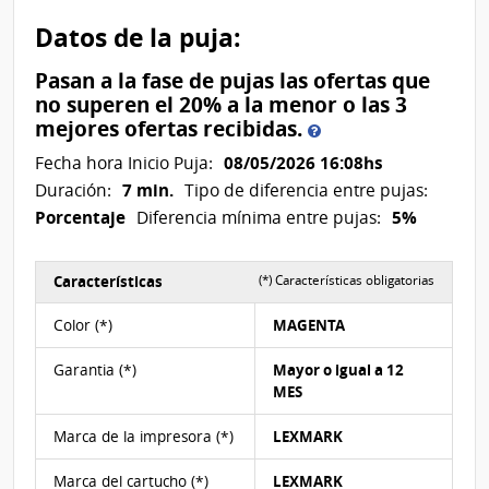
Datos de la puja:
Pasan a la fase de pujas las ofertas que
no superen el 20% a la menor o las 3
Pasan
mejores ofertas recibidas.
a
08/05/2026 16:08hs
Fecha hora Inicio Puja:
la
7 min.
Duración:
Tipo de diferencia entre pujas:
fase
Porcentaje
5%
Diferencia mínima entre pujas:
de
pujas
las
Características
(*) Características obligatorias
ofertas
Características del Ítem Nº 4
que
Color (*)
MAGENTA
no
superen
Garantia (*)
Mayor o igual a 12
el
MES
20%
a
Marca de la impresora (*)
LEXMARK
la
Marca del cartucho (*)
LEXMARK
menor