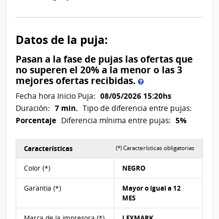
Datos de la puja:
Pasan a la fase de pujas las ofertas que
no superen el 20% a la menor o las 3
Pasan
mejores ofertas recibidas.
a
08/05/2026 15:20hs
Fecha hora Inicio Puja:
la
7 min.
Duración:
Tipo de diferencia entre pujas:
fase
Porcentaje
5%
Diferencia mínima entre pujas:
de
pujas
las
Características
(*) Características obligatorias
ofertas
Características del Ítem Nº 1
que
Color (*)
NEGRO
no
superen
Garantia (*)
Mayor o igual a 12
el
MES
20%
Marca de la impresora (*)
LEXMARK