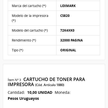
la
Marca del cartucho (*)
LEXMARK
menor
y
Modelo de la impresora
CS820
en
(*)
caso
de
Modelo del cartucho (*)
72K4XK0
no
existir
Rendimiento (*)
32000 PAGINA
3
propuestas
Tipo (*)
ORIGINAL
pasarán
las
3
mejores
ofertas
CARTUCHO DE TONER PARA
Ítem Nº 3
recibidas.
IMPRESORA
(Cód. Artículo 1880)
10,00 UNIDAD
Cantidad:
Moneda:
Pesos Uruguayos