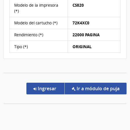
y
Modelo de la impresora
CS820
en
(*)
caso
de
Modelo del cartucho (*)
72K4XC0
no
existir
Rendimiento (*)
22000 PAGINA
3
propuestas
Tipo (*)
ORIGINAL
pasarán
las
3
mejores
ofertas
recibidas.
en la compra Pregón 4/2026 | Mi
Ingresar
Ir a módulo de puja