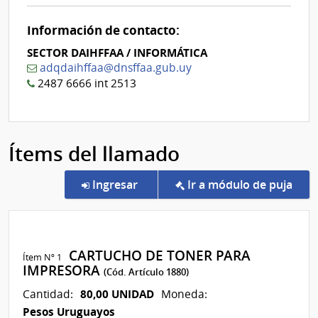
0
Información de contacto:
SECTOR DAIHFFAA / INFORMÁTICA
adqdaihffaa@dnsffaa.gub.uy
2487 6666 int 2513
Ítems del llamado
en la compra Pregón 4/2026 | Mi
Ingresar
Ir a módulo de puja
CARTUCHO DE TONER PARA
Ítem Nº 1
IMPRESORA
(Cód. Artículo 1880)
80,00 UNIDAD
Cantidad:
Moneda:
Pesos Uruguayos