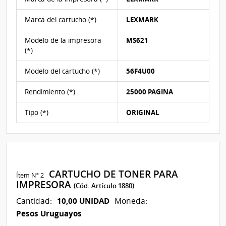
a
la
Marca del cartucho (*)
LEXMARK
menor
y
Modelo de la impresora
MS621
en
(*)
caso
de
Modelo del cartucho (*)
56F4U00
no
existir
Rendimiento (*)
25000 PAGINA
3
propuestas
Tipo (*)
ORIGINAL
pasarán
las
3
mejores
ofertas
CARTUCHO DE TONER PARA
Ítem Nº 2
recibidas.
IMPRESORA
(Cód. Artículo 1880)
10,00 UNIDAD
Cantidad:
Moneda:
Pesos Uruguayos