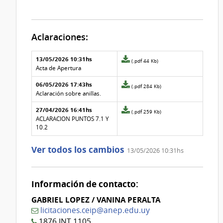
Aclaraciones:
Aclaraciones del llamado
Fecha y
13/05/2026 10:31hs
Archivo
(.pdf 44 Kb)
texto de
Archivo
adjunto
Acta de Apertura
la
de la
de
aclaración
aclaración
06/05/2026 17:43hs
la
Archivo
(.pdf 284 Kb)
aclaración
adjunto
Aclaración sobre anillas.
Nº
de
27/04/2026 16:41hs
2
la
Archivo
(.pdf 259 Kb)
aclaración
adjunto
ACLARACION PUNTOS 7.1 Y
Nº
de
10.2
1
la
aclaración
Ver todos los cambios
13/05/2026 10:31hs
Nº
0
Información de contacto:
GABRIEL LOPEZ / VANINA PERALTA
licitaciones.ceip@anep.edu.uy
1876 INT 1105