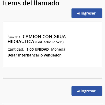
Ítems del llamado
en l
Ingresar
CAMION CON GRUA
Ítem Nº 1
HIDRAULICA
(Cód. Artículo 5711)
1,00 UNIDAD
Cantidad:
Moneda:
Dolar Interbancario Vendedor
en l
Ingresar