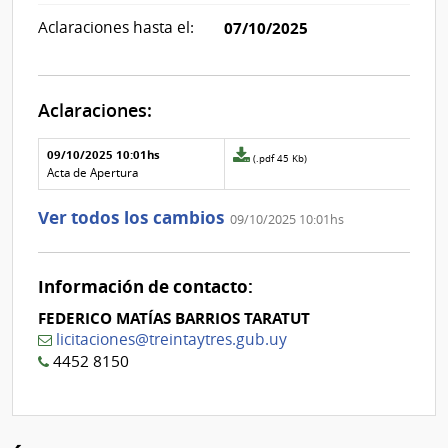
Aclaraciones hasta el:
07/10/2025
Aclaraciones:
Aclaraciones del llamado
Fecha y
09/10/2025 10:01hs
Archivo
(.pdf 45 Kb)
texto de
Archivo
adjunto
Acta de Apertura
la
de la
de
aclaración
aclaración
la
Ver todos los cambios
09/10/2025 10:01hs
aclaración
Nº
0
Información de contacto:
FEDERICO MATÍAS BARRIOS TARATUT
licitaciones@treintaytres.gub.uy
4452 8150