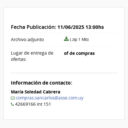
Fecha Publicación:
11/06/2025 13:00hs
archivo
Archivo adjunto
(.zip 1 Mb)
adjunto/pliego
Lugar de entrega de
of de compras
ofertas:
Información de contacto:
María Soledad Cabrera
compras.sancarlos@asse.com.uy
42669166 int 151