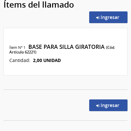
Ítems del llamado
en l
Ingresar
BASE PARA SILLA GIRATORIA
Ítem Nº 1
(Cód.
Artículo 62221)
2,00 UNIDAD
Cantidad:
en l
Ingresar