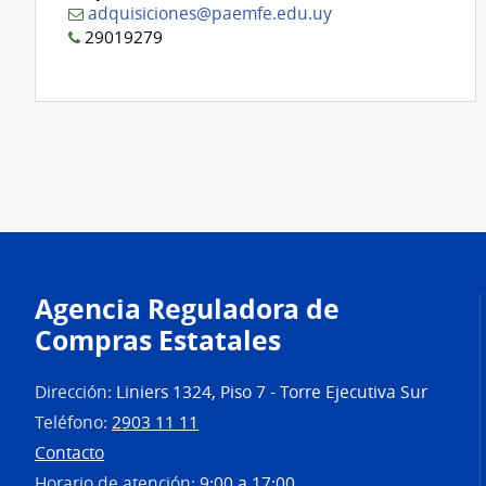
adquisiciones@paemfe.edu.uy
29019279
Agencia Reguladora de
Compras Estatales
Dirección:
Liniers 1324, Piso 7 - Torre Ejecutiva Sur
Teléfono:
2903 11 11
Contacto
Horario de atención:
9:00 a 17:00