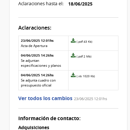
Aclaraciones hasta el:
18/06/2025
Aclaraciones:
Aclaraciones del llamado
Fecha y
23/06/2025 12:01hs
Archivo
(.pdf 43 Kb)
texto de
Archivo
adjunto
Acta de Apertura
la
de la
de
aclaración
aclaración
04/06/2025 14:26hs
la
Archivo
(.pdf 2 Mb)
aclaración
adjunto
Se adjuntan
Nº
de
especificaciones y planos
2
la
04/06/2025 14:26hs
aclaración
Archivo
(.xls 1020 Kb)
Nº
adjunto
Se adjunta cuadro con
0
de
presupuesto oficial
la
aclaración
Ver todos los cambios
23/06/2025 12:01hs
Nº
1
Información de contacto:
Adquisiciones