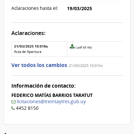
Aclaraciones hasta el:
19/03/2025
Aclaraciones:
Aclaraciones del llamado
Fecha y
21/03/2025 10:01hs
Archivo
(.pdf 45 Kb)
texto de
Archivo
adjunto
Acta de Apertura
la
de la
de
aclaración
aclaración
la
Ver todos los cambios
21/03/2025 10:01hs
aclaración
Nº
0
Información de contacto:
FEDERICO MATÍAS BARRIOS TARATUT
licitaciones@treintaytres.gub.uy
4452 8150