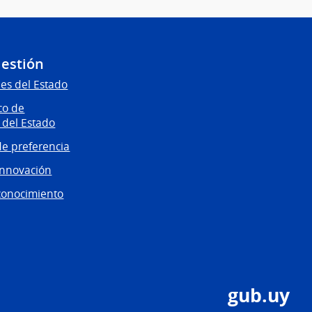
Gestión
es del Estado
co de
 del Estado
e preferencia
innovación
conocimiento
gub.uy