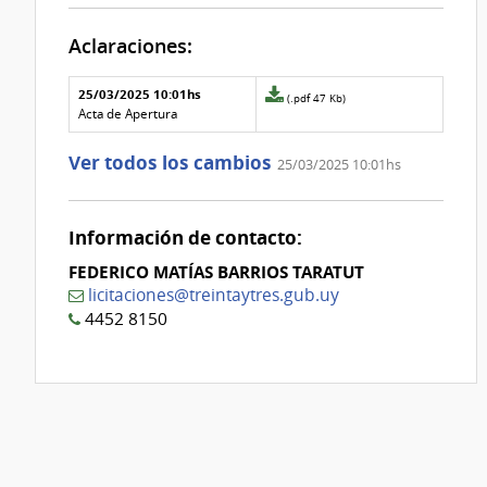
Aclaraciones:
Aclaraciones del llamado
Fecha y
25/03/2025 10:01hs
Archivo
(.pdf 47 Kb)
texto de
Archivo
adjunto
Acta de Apertura
la
de la
de
aclaración
aclaración
la
Ver todos los cambios
25/03/2025 10:01hs
aclaración
Nº
0
Información de contacto:
FEDERICO MATÍAS BARRIOS TARATUT
licitaciones@treintaytres.gub.uy
4452 8150