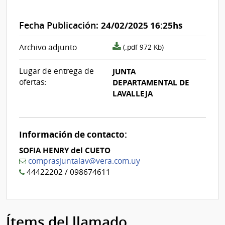
Fecha Publicación:
24/02/2025 16:25hs
archivo
Archivo adjunto
(.pdf 972 Kb)
adjunto/pliego
Lugar de entrega de
JUNTA
ofertas:
DEPARTAMENTAL DE
LAVALLEJA
Información de contacto:
SOFIA HENRY del CUETO
comprasjuntalav@vera.com.uy
44422202 / 098674611
Ítems del llamado