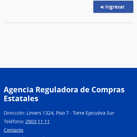
en l
Ingresar
Agencia Reguladora de Compras
Estatales
Dirección:
Liniers 1324, Piso 7 - Torre Ejecutiva Sur
Teléfono:
2903 11 11
Contacto