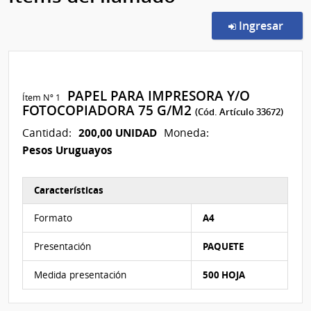
en l
Ingresar
PAPEL PARA IMPRESORA Y/O
Ítem Nº 1
FOTOCOPIADORA 75 G/M2
(Cód. Artículo 33672)
200,00 UNIDAD
Cantidad:
Moneda:
Pesos Uruguayos
Características
Características del Ítem Nº 1
Formato
A4
Presentación
PAQUETE
Medida presentación
500 HOJA