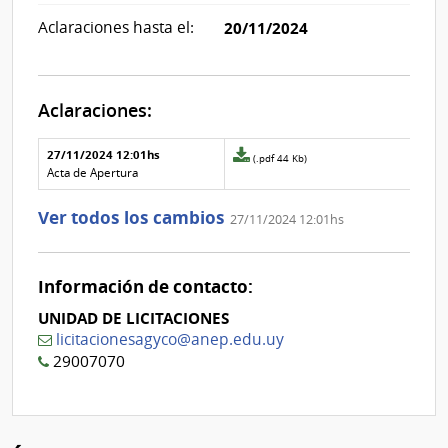
Aclaraciones hasta el:
20/11/2024
Aclaraciones:
Aclaraciones del llamado
Fecha y
27/11/2024 12:01hs
Archivo
(.pdf 44 Kb)
texto de
Archivo
adjunto
Acta de Apertura
la
de la
de
aclaración
aclaración
la
Ver todos los cambios
27/11/2024 12:01hs
aclaración
Nº
0
Información de contacto:
UNIDAD DE LICITACIONES
licitacionesagyco@anep.edu.uy
29007070