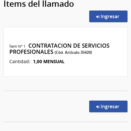
Ítems del llamado
en l
Ingresar
CONTRATACION DE SERVICIOS
Ítem Nº 1
PROFESIONALES
(Cód. Artículo 35420)
1,00 MENSUAL
Cantidad:
en l
Ingresar