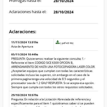
Prórrogas hasta el:
28/10/2024
Aclaraciones hasta el:
28/10/2024
Aclaraciones:
Aclaraciones del llamado
Fecha y
11/11/2024 13:01hs
Archivo
(.pdf 43 Kb)
texto de
Archivo
adjunto
Acta de Apertura
la
de la
de
aclaración
aclaración
05/11/2024 10:44hs
la
aclaración
PREGUNTA: Quisieramos realizar la siguiente consulta; 1.-
Nº
Referente el Item CODIGO SICE 6309 OPCION B,
2
ARRENDAMIENTO DE HASTA UNA FOTOCOPIADORA LASER COLOR.
¿Aceptarían equipos que cumplan con todas las características
solicitadas incluso las superen, sin embargo en el caso de la
primera pagina tenga una velocidad de 8.5 segundos y el
procesador sea de 1.2 GHz? RESPUESTA: Si se acepta esa opción.
Siempre que cumpla con todos los otros requisitos solicitados.
29/10/2024 10:07hs
Pregunta: En relación a la Licitación Abreviada de referencia y
específicamente para el ítem 1 quisiéramos saber si se pueden