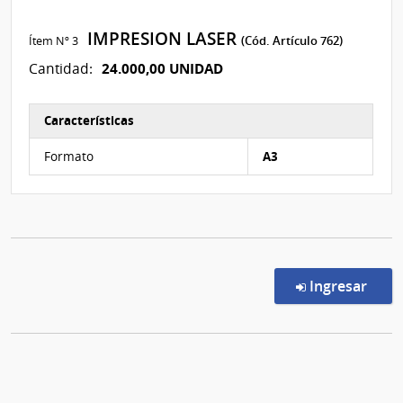
IMPRESION LASER
Ítem Nº 3
(Cód. Artículo 762)
24.000,00 UNIDAD
Cantidad:
Características
Características del Ítem Nº 5
Formato
A3
en l
Ingresar