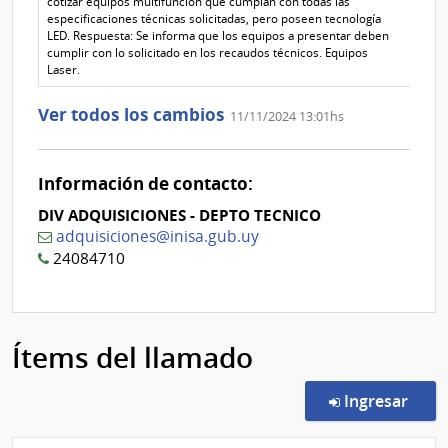
cotizar equipos multifunción que cumplan con todas las
especificaciones técnicas solicitadas, pero poseen tecnología
LED. Respuesta: Se informa que los equipos a presentar deben
cumplir con lo solicitado en los recaudos técnicos. Equipos
Laser.
Ver todos los cambios
11/11/2024 13:01hs
Información de contacto:
DIV ADQUISICIONES - DEPTO TECNICO
adquisiciones@inisa.gub.uy
24084710
Ítems del llamado
en l
Ingresar