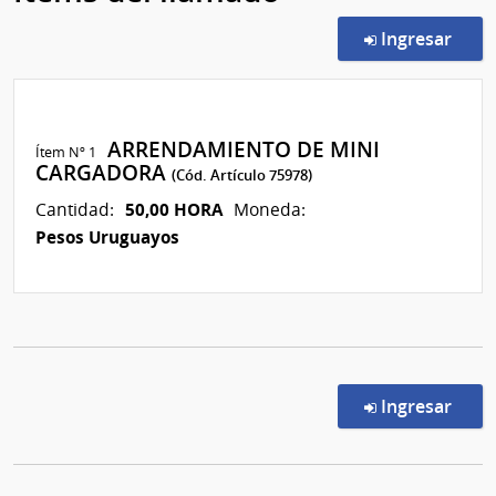
en l
Ingresar
ARRENDAMIENTO DE MINI
Ítem Nº 1
CARGADORA
(Cód. Artículo 75978)
50,00 HORA
Cantidad:
Moneda:
Pesos Uruguayos
en l
Ingresar