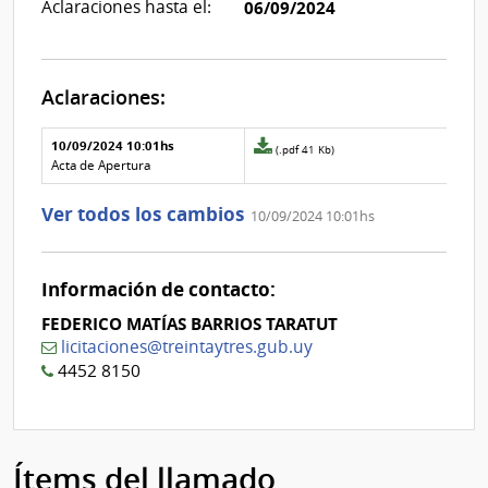
Aclaraciones hasta el:
06/09/2024
Aclaraciones:
Aclaraciones del llamado
Fecha y
10/09/2024 10:01hs
Archivo
(.pdf 41 Kb)
texto de
Archivo
adjunto
Acta de Apertura
la
de la
de
aclaración
aclaración
la
Ver todos los cambios
10/09/2024 10:01hs
aclaración
Nº
0
Información de contacto:
FEDERICO MATÍAS BARRIOS TARATUT
licitaciones@treintaytres.gub.uy
4452 8150
Ítems del llamado