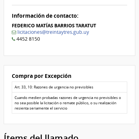
Nº
0
Información de contacto:
FEDERICO MATÍAS BARRIOS TARATUT
licitaciones@treintaytres.gub.uy
4452 8150
Compra por Excepción
Art. 33, 10: Razones de urgencia no previsibles
Cuando medien probadas razones de urgencia no previsibles o
no sea posible la licitación o remate público, o su realización
resienta seriamente el servicio
Ítems del llamado