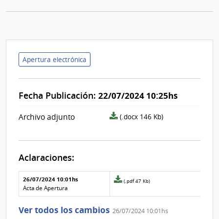
Apertura electrónica
Fecha Publicación:
22/07/2024 10:25hs
archivo
Archivo adjunto
(.docx 146 Kb)
adjunto/pliego
Aclaraciones:
Aclaraciones del llamado
Fecha y
26/07/2024 10:01hs
Archivo
(.pdf 47 Kb)
texto de
Archivo
adjunto
Acta de Apertura
la
de la
de
aclaración
aclaración
la
Ver todos los cambios
26/07/2024 10:01hs
aclaración