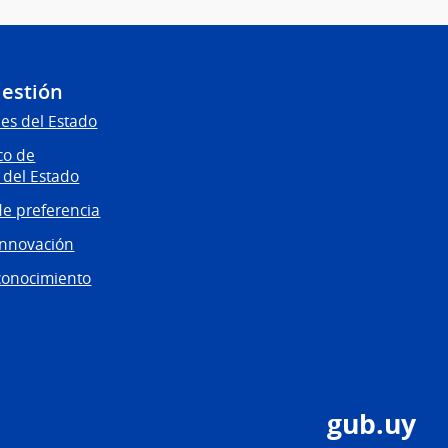
Gestión
es del Estado
co de
 del Estado
e preferencia
innovación
conocimiento
gub.uy