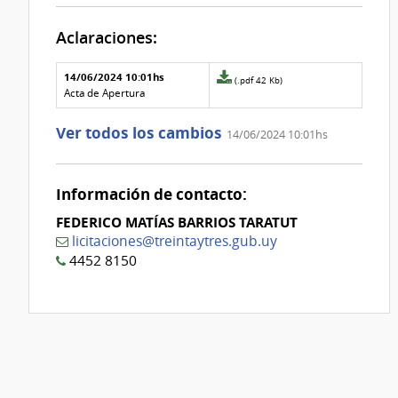
Aclaraciones:
Aclaraciones del llamado
Fecha y
14/06/2024 10:01hs
Archivo
(.pdf 42 Kb)
texto de
Archivo
adjunto
Acta de Apertura
la
de la
de
aclaración
aclaración
la
Ver todos los cambios
14/06/2024 10:01hs
aclaración
Nº
0
Información de contacto:
FEDERICO MATÍAS BARRIOS TARATUT
licitaciones@treintaytres.gub.uy
4452 8150