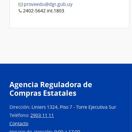
proveedu@dgr.gub.uy
2402-5642 int.1803
Agencia Reguladora de
Compras Estatales
Dirección:
Liniers 1324, Piso 7 - Torre Ejecutiva Sur
Teléfono:
2903 11 11
Contacto
Horario de atención:
9:00 a 17:00