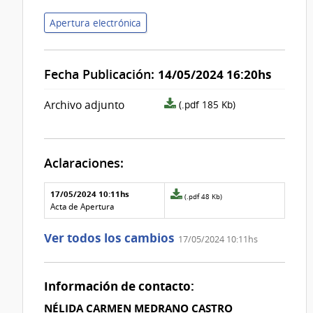
Apertura electrónica
Fecha Publicación:
14/05/2024 16:20hs
archivo
Archivo adjunto
(.pdf 185 Kb)
adjunto/pliego
Aclaraciones:
Aclaraciones del llamado
Fecha y
17/05/2024 10:11hs
Archivo
(.pdf 48 Kb)
texto de
Archivo
adjunto
Acta de Apertura
la
de la
de
aclaración
aclaración
la
Ver todos los cambios
17/05/2024 10:11hs
aclaración
Nº
0
Información de contacto:
NÉLIDA CARMEN MEDRANO CASTRO