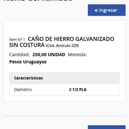
en l
Ingresar
CAÑO DE HIERRO GALVANIZADO
Ítem Nº 1
SIN COSTURA
(Cód. Artículo 229)
250,00 UNIDAD
Cantidad:
Moneda:
Pesos Uruguayos
Características
Características del Ítem Nº 1
Diametro
2 1/2 PLG