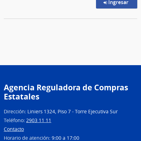
en l
Ingresar
Agencia Reguladora de Compras
Estatales
Dirección:
Liniers 1324, Piso 7 - Torre Ejecutiva Sur
Teléfono:
2903 11 11
Contacto
Horario de atención:
9:00 a 17:00