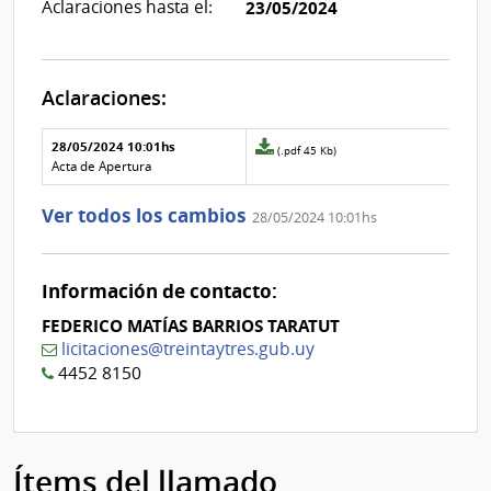
Aclaraciones hasta el:
23/05/2024
Aclaraciones:
Aclaraciones del llamado
Fecha y
28/05/2024 10:01hs
Archivo
(.pdf 45 Kb)
texto de
Archivo
adjunto
Acta de Apertura
la
de la
de
aclaración
aclaración
la
Ver todos los cambios
28/05/2024 10:01hs
aclaración
Nº
0
Información de contacto:
FEDERICO MATÍAS BARRIOS TARATUT
licitaciones@treintaytres.gub.uy
4452 8150
Ítems del llamado