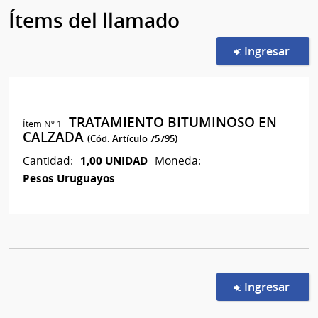
Ítems del llamado
en l
Ingresar
TRATAMIENTO BITUMINOSO EN
Ítem Nº 1
CALZADA
(Cód. Artículo 75795)
1,00 UNIDAD
Cantidad:
Moneda:
Pesos Uruguayos
en l
Ingresar