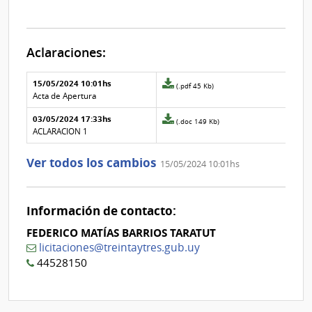
Aclaraciones:
Aclaraciones del llamado
Fecha y
15/05/2024 10:01hs
Archivo
(.pdf 45 Kb)
texto de
Archivo
adjunto
Acta de Apertura
la
de la
de
aclaración
aclaración
03/05/2024 17:33hs
la
Archivo
(.doc 149 Kb)
aclaración
adjunto
ACLARACION 1
Nº
de
1
la
Ver todos los cambios
15/05/2024 10:01hs
aclaración
Nº
0
Información de contacto:
FEDERICO MATÍAS BARRIOS TARATUT
licitaciones@treintaytres.gub.uy
44528150