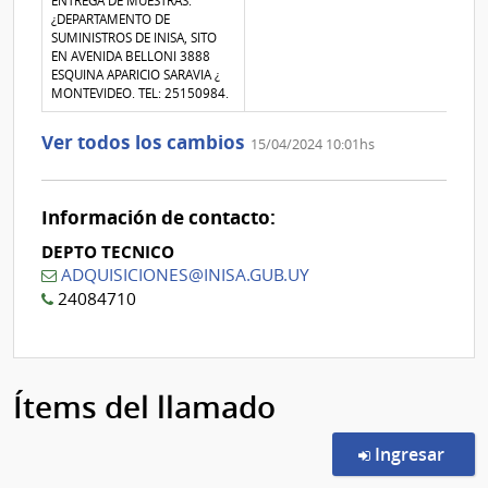
ENTREGA DE MUESTRAS:
0
¿DEPARTAMENTO DE
SUMINISTROS DE INISA, SITO
EN AVENIDA BELLONI 3888
ESQUINA APARICIO SARAVIA ¿
MONTEVIDEO. TEL: 25150984.
Ver todos los cambios
15/04/2024 10:01hs
Información de contacto:
DEPTO TECNICO
ADQUISICIONES@INISA.GUB.UY
24084710
Ítems del llamado
en l
Ingresar