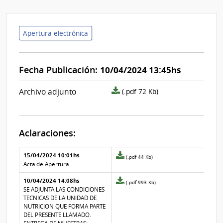
Apertura electrónica
Fecha Publicación:
10/04/2024 13:45hs
archivo
Archivo adjunto
(.pdf 72 Kb)
adjunto/pliego
Aclaraciones:
Aclaraciones del llamado
Fecha y
15/04/2024 10:01hs
Archivo
(.pdf 44 Kb)
texto de
Archivo
adjunto
Acta de Apertura
la
de la
de
aclaración
aclaración
10/04/2024 14:08hs
la
Archivo
(.pdf 993 Kb)
aclaración
adjunto
SE ADJUNTA LAS CONDICIONES
Nº
de
TECNICAS DE LA UNIDAD DE
1
la
NUTRICION QUE FORMA PARTE
aclaración
DEL PRESENTE LLAMADO.
Nº