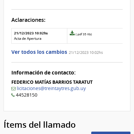
Aclaraciones:
Aclaraciones del llamado
Fecha y
21/12/2023 10:02hs
Archivo
(.pdf 35 Kb)
texto de
Archivo
adjunto
Acta de Apertura
la
de la
de
aclaración
aclaración
la
Ver todos los cambios
21/12/2023 10:02hs
aclaración
Nº
0
Información de contacto:
FEDERICO MATÍAS BARRIOS TARATUT
licitaciones@treintaytres.gub.uy
44528150
Ítems del llamado