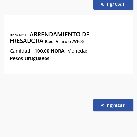
en l
Ingresar
ARRENDAMIENTO DE
Ítem Nº 1
FRESADORA
(Cód. Artículo 79168)
100,00 HORA
Cantidad:
Moneda:
Pesos Uruguayos
en l
Ingresar