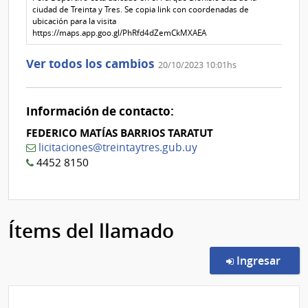
1
ciudad de Treinta y Tres. Se copia link con coordenadas de
ubicación para la visita
https://maps.app.goo.gl/PhRfd4dZemCkMXAEA
Ver todos los cambios
20/10/2023 10:01hs
Información de contacto:
FEDERICO MATÍAS BARRIOS TARATUT
licitaciones@treintaytres.gub.uy
4452 8150
Ítems del llamado
en l
Ingresar