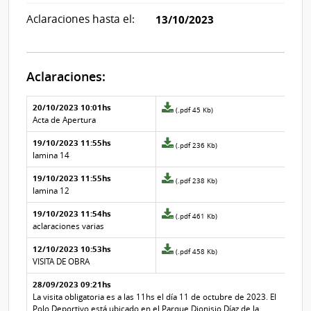
Aclaraciones hasta el:
13/10/2023
Aclaraciones:
Aclaraciones del llamado
Fecha y
20/10/2023 10:01hs
Archivo
(.pdf 45 Kb)
texto de
Archivo
adjunto
Acta de Apertura
la
de la
de
aclaración
aclaración
19/10/2023 11:55hs
la
Archivo
(.pdf 236 Kb)
aclaración
adjunto
lamina 14
Nº
de
19/10/2023 11:55hs
5
la
Archivo
(.pdf 238 Kb)
aclaración
adjunto
lamina 12
Nº
de
19/10/2023 11:54hs
3
la
Archivo
(.pdf 461 Kb)
aclaración
adjunto
aclaraciones varias
Nº
de
12/10/2023 10:53hs
4
la
Archivo
(.pdf 458 Kb)
aclaración
adjunto
VISITA DE OBRA
Nº
de
28/09/2023 09:21hs
2
la
aclaración
La visita obligatoria es a las 11hs el día 11 de octubre de 2023. El
Nº
Polo Deportivo está ubicado en el Parque Dionisio Díaz de la