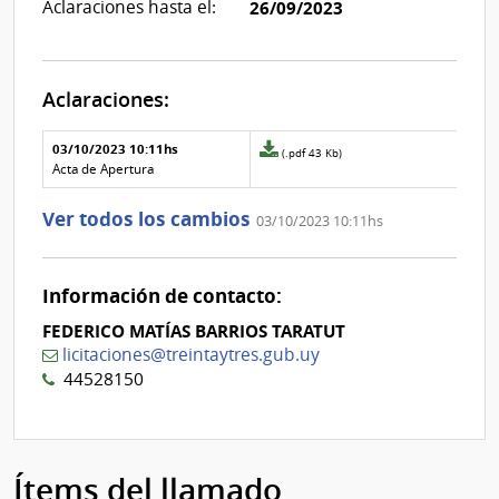
Aclaraciones hasta el:
26/09/2023
Aclaraciones:
Aclaraciones del llamado
Fecha y
03/10/2023 10:11hs
Archivo
(.pdf 43 Kb)
texto de
Archivo
adjunto
Acta de Apertura
la
de la
de
aclaración
aclaración
la
Ver todos los cambios
03/10/2023 10:11hs
aclaración
Nº
0
Información de contacto:
FEDERICO MATÍAS BARRIOS TARATUT
licitaciones@treintaytres.gub.uy
44528150
Ítems del llamado