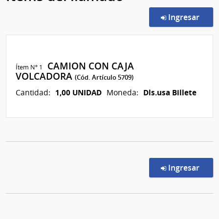
en l
Ingresar
CAMION CON CAJA
Ítem Nº 1
VOLCADORA
(Cód. Artículo 5709)
1,00 UNIDAD
Dls.usa Billete
Cantidad:
Moneda:
en l
Ingresar