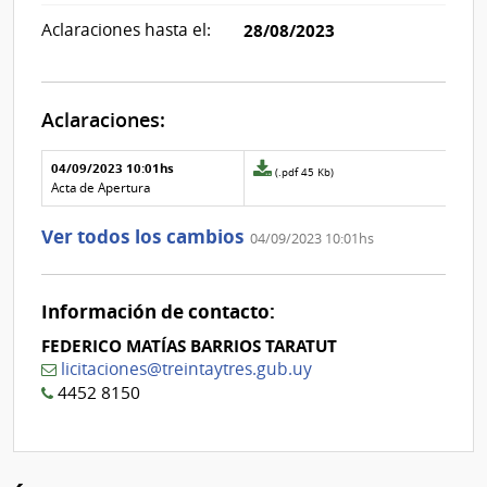
Aclaraciones hasta el:
28/08/2023
Aclaraciones:
Aclaraciones del llamado
Fecha y
04/09/2023 10:01hs
Archivo
(.pdf 45 Kb)
texto de
Archivo
adjunto
Acta de Apertura
la
de la
de
aclaración
aclaración
la
Ver todos los cambios
04/09/2023 10:01hs
aclaración
Nº
0
Información de contacto:
FEDERICO MATÍAS BARRIOS TARATUT
licitaciones@treintaytres.gub.uy
4452 8150