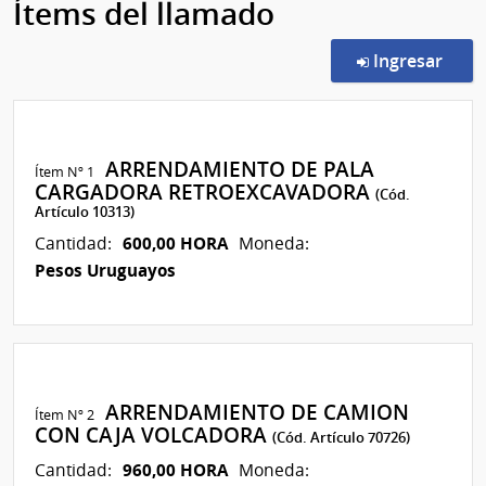
Ítems del llamado
en l
Ingresar
ARRENDAMIENTO DE PALA
Ítem Nº 1
CARGADORA RETROEXCAVADORA
(Cód.
Artículo 10313)
600,00 HORA
Cantidad:
Moneda:
Pesos Uruguayos
ARRENDAMIENTO DE CAMION
Ítem Nº 2
CON CAJA VOLCADORA
(Cód. Artículo 70726)
960,00 HORA
Cantidad:
Moneda: