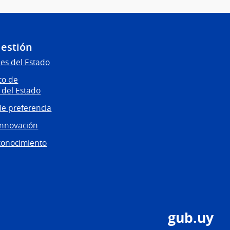
Gestión
es del Estado
co de
 del Estado
e preferencia
innovación
conocimiento
gub.uy