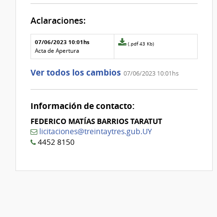
Aclaraciones:
Aclaraciones del llamado
Fecha y
07/06/2023 10:01hs
Archivo
(.pdf 43 Kb)
texto de
Archivo
adjunto
Acta de Apertura
la
de la
de
aclaración
aclaración
la
Ver todos los cambios
07/06/2023 10:01hs
aclaración
Nº
0
Información de contacto:
FEDERICO MATÍAS BARRIOS TARATUT
licitaciones@treintaytres.gub.UY
4452 8150