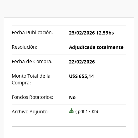
Fecha Publicación:
23/02/2026 12:59hs
Resolución:
Adjudicada totalmente
Fecha de Compra:
22/02/2026
Monto Total de la
U$S 655,14
Compra:
Fondos Rotatorios:
No
Archivo
Archivo Adjunto:
(.pdf 17 Kb)
resolución
acta_i485651.pdf