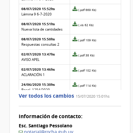
Nº
de
08/07/2020 15:52hs
41
la
Archivo
(.pdf 669 Kb)
aclaración
adjunto
Lámina 9 6-7-2020
Nº
de
08/07/2020 15:51hs
40
la
Archivo
(.xls 62 Kb)
aclaración
adjunto
Nueva lista de cantidades
Nº
de
08/07/2020 15:50hs
39
la
Archivo
(.pdf 109 Kb)
aclaración
adjunto
Respuestas consultas 2
Nº
de
02/07/2020 13:47hs
38
la
Archivo
(.pdf 38 Kb)
aclaración
adjunto
AVISO APEL
Nº
de
02/07/2020 13:46hs
37
la
Archivo
(.pdf 102 Kb)
aclaración
adjunto
ACLARACIÓN 1
Nº
de
24/06/2020 15:30hs
36
la
Archivo
(.pdf 114 Kb)
aclaración
adjunto
Resol. 1254/2020 -
Ver todos los cambios
Nº
de
Modificaciones: 1) Art. 10
15/07/2020 15:01hs
35
la
del Pliego Particular de
aclaración
Condiciones. 2) Precio de
Nº
venta del pliego.
34
Información de contacto:
03/06/2020 17:41hs
Archivo
(.pdf 346 Kb)
Esc. Santiago Pessolano
adjunto
PANEL 6
de
notarial@rocha.gub.uy