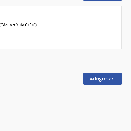
(Cód. Artículo 67576)
en la c
Ingresar