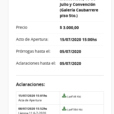
Julio y Convención
(Galería Caubarrere
piso 5to.)
Precio
$ 3.000,00
Acto de Apertura:
15/07/2020 15:00hs
Prórrogas hasta el:
05/07/2020
Aclaraciones hasta el:
05/07/2020
Aclaraciones:
Aclaraciones del llamado
Fecha y
15/07/2020 15:01hs
Archivo
(.pdf 46 Kb)
texto de
Archivo
adjunto
Acta de Apertura
la
de la
de
aclaración
aclaración
08/07/2020 15:52hs
la
Archivo
(.pdf 584 Kb)
aclaración
adjunto
Lámina 11 6-7-2020