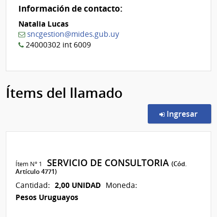
Información de contacto:
Natalia Lucas
sncgestion@mides.gub.uy
24000302 int 6009
Ítems del llamado
en l
Ingresar
SERVICIO DE CONSULTORIA
Ítem Nº 1
(Cód.
Artículo 4771)
2,00 UNIDAD
Cantidad:
Moneda:
Pesos Uruguayos