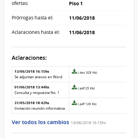
ofertas:
Piso 1
Prórrogas hasta el:
11/06/2018
Aclaraciones hasta el:
11/06/2018
Aclaraciones:
Aclaraciones del llamado
Fecha y
13/06/2018 16:15hs
Archivo
(.doc 328 Kb)
texto de
Archivo
adjunto
Se adjuntan anexos en Word
la
de la
de
aclaración
aclaración
01/06/2018 13:44hs
la
Archivo
(.pdf 25 Kb)
aclaración
adjunto
Consulta y respuesta No. 1
Nº
de
31/05/2018 18:42hs
2
la
Archivo
(.pdf 128 Kb)
aclaración
adjunto
Invitación reunión informativa.
Nº
de
1
la
Ver todos los cambios
13/06/2018 16:15hs
aclaración
Nº
0