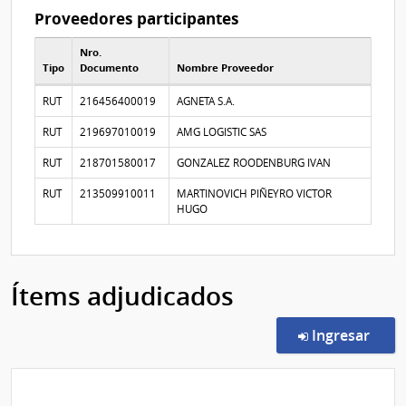
Proveedores participantes
Nro.
Tipo
Documento
Nombre Proveedor
Proveedores participantes
RUT
216456400019
AGNETA S.A.
RUT
219697010019
AMG LOGISTIC SAS
RUT
218701580017
GONZALEZ ROODENBURG IVAN
RUT
213509910011
MARTINOVICH PIÑEYRO VICTOR
HUGO
Ítems adjudicados
en l
Ingresar