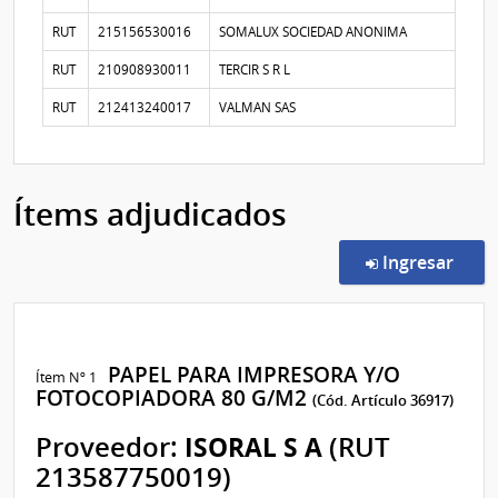
RUT
215156530016
SOMALUX SOCIEDAD ANONIMA
RUT
210908930011
TERCIR S R L
RUT
212413240017
VALMAN SAS
Ítems adjudicados
en l
Ingresar
PAPEL PARA IMPRESORA Y/O
Ítem Nº 1
FOTOCOPIADORA 80 G/M2
(Cód. Artículo 36917)
Proveedor:
ISORAL S A
(RUT
213587750019)