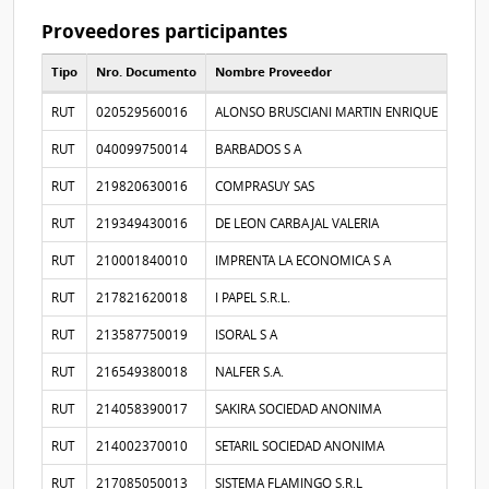
Proveedores participantes
Tipo
Nro. Documento
Nombre Proveedor
Proveedores participantes
RUT
020529560016
ALONSO BRUSCIANI MARTIN ENRIQUE
RUT
040099750014
BARBADOS S A
RUT
219820630016
COMPRASUY SAS
RUT
219349430016
DE LEON CARBAJAL VALERIA
RUT
210001840010
IMPRENTA LA ECONOMICA S A
RUT
217821620018
I PAPEL S.R.L.
RUT
213587750019
ISORAL S A
RUT
216549380018
NALFER S.A.
RUT
214058390017
SAKIRA SOCIEDAD ANONIMA
RUT
214002370010
SETARIL SOCIEDAD ANONIMA
RUT
217085050013
SISTEMA FLAMINGO S.R.L