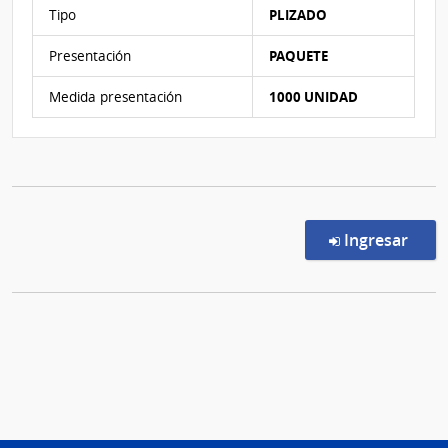
Características del Ítem Nº 3
Tipo
PLIZADO
Presentación
PAQUETE
Medida presentación
1000 UNIDAD
en l
Ingresar