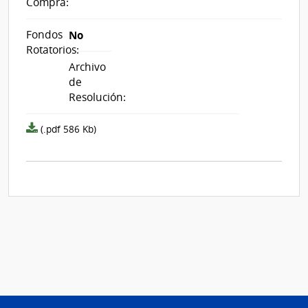
Compra:
Fondos
No
Rotatorios:
Archivo
de
Resolución:
Archivo
(.pdf 586 Kb)
resolución
acta_1348568.pdf