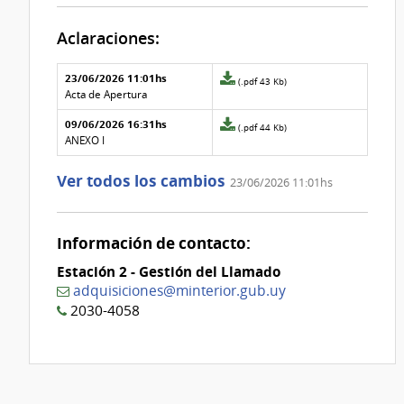
Aclaraciones:
Aclaraciones del llamado
Fecha y
23/06/2026 11:01hs
Archivo
(.pdf 43 Kb)
texto de
Archivo
adjunto
Acta de Apertura
la
de la
de
aclaración
aclaración
09/06/2026 16:31hs
la
Archivo
(.pdf 44 Kb)
aclaración
adjunto
ANEXO I
Nº
de
1
la
Ver todos los cambios
23/06/2026 11:01hs
aclaración
Nº
0
Información de contacto:
Estación 2 - Gestión del Llamado
adquisiciones@minterior.gub.uy
2030-4058