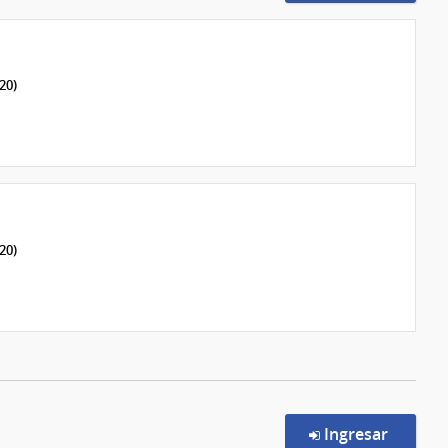
20)
20)
en la c
Ingresar