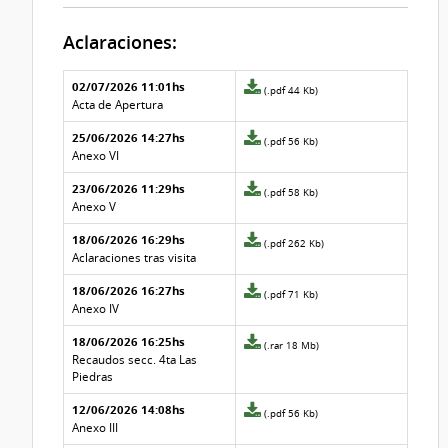
Aclaraciones:
Aclaraciones del llamado
Fecha y
02/07/2026 11:01hs
Archivo
(.pdf 44 Kb)
texto de
Archivo
adjunto
Acta de Apertura
la
de la
de
aclaración
aclaración
25/06/2026 14:27hs
la
Archivo
(.pdf 56 Kb)
aclaración
adjunto
Anexo VI
Nº
de
23/06/2026 11:29hs
12
la
Archivo
(.pdf 58 Kb)
aclaración
adjunto
Anexo V
Nº
de
18/06/2026 16:29hs
11
la
Archivo
(.pdf 262 Kb)
aclaración
adjunto
Aclaraciones tras visita
Nº
de
18/06/2026 16:27hs
10
la
Archivo
(.pdf 71 Kb)
aclaración
adjunto
Anexo IV
Nº
de
18/06/2026 16:25hs
9
la
Archivo
(.rar 18 Mb)
aclaración
adjunto
Recaudos secc. 4ta Las
Nº
de
Piedras
8
la
12/06/2026 14:08hs
aclaración
Archivo
(.pdf 56 Kb)
Nº
adjunto
Anexo III
7
de