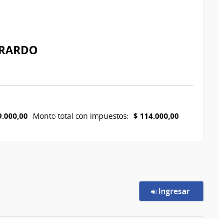
ERARDO
9.000,00
$ 114.000,00
Monto total con impuestos:
en la c
Ingresar