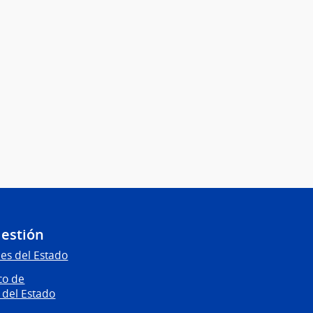
Gestión
es del Estado
co de
 del Estado