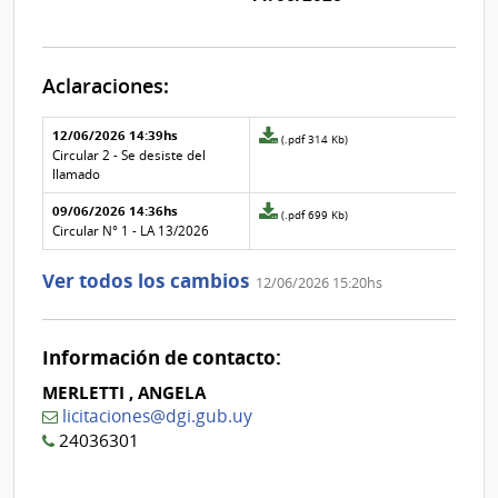
Aclaraciones:
Aclaraciones del llamado
Fecha y
12/06/2026 14:39hs
Archivo
(.pdf 314 Kb)
texto de
Archivo
adjunto
Circular 2 - Se desiste del
la
de la
de
llamado
aclaración
aclaración
la
09/06/2026 14:36hs
aclaración
Archivo
(.pdf 699 Kb)
Nº
adjunto
Circular N° 1 - LA 13/2026
1
de
la
Ver todos los cambios
12/06/2026 15:20hs
aclaración
Nº
0
Información de contacto:
MERLETTI , ANGELA
licitaciones@dgi.gub.uy
24036301