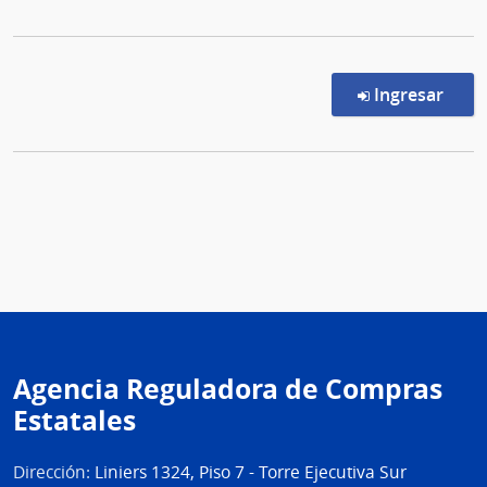
en l
Ingresar
Agencia Reguladora de Compras
Estatales
Dirección:
Liniers 1324, Piso 7 - Torre Ejecutiva Sur