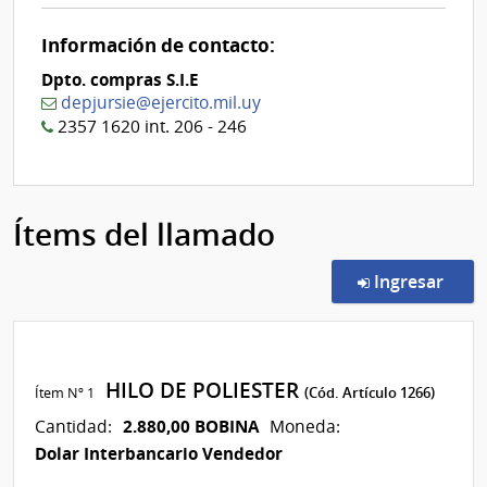
Información de contacto:
Dpto. compras S.I.E
depjursie@ejercito.mil.uy
2357 1620 int. 206 - 246
Ítems del llamado
en l
Ingresar
HILO DE POLIESTER
Ítem Nº 1
(Cód. Artículo 1266)
2.880,00 BOBINA
Cantidad:
Moneda:
Dolar Interbancario Vendedor