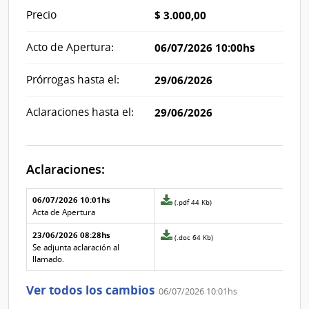
Precio
$ 3.000,00
Acto de Apertura:
06/07/2026 10:00hs
Prórrogas hasta el:
29/06/2026
Aclaraciones hasta el:
29/06/2026
Aclaraciones:
Aclaraciones del llamado
Fecha y
06/07/2026 10:01hs
Archivo
(.pdf 44 Kb)
texto de
Archivo
adjunto
Acta de Apertura
la
de la
de
aclaración
aclaración
23/06/2026 08:28hs
la
Archivo
(.doc 64 Kb)
aclaración
adjunto
Se adjunta aclaración al
Nº
de
llamado.
1
la
aclaración
Ver todos los cambios
06/07/2026 10:01hs
Nº
0