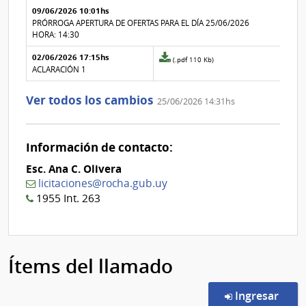
09/06/2026 10:01hs
3
la
aclaración
PRÓRROGA APERTURA DE OFERTAS PARA EL DÍA 25/06/2026
Nº
HORA: 14:30
2
02/06/2026 17:15hs
Archivo
(.pdf 110 Kb)
adjunto
ACLARACIÓN 1
de
la
Ver todos los cambios
25/06/2026 14:31hs
aclaración
Nº
0
Información de contacto:
Esc. Ana C. Olivera
licitaciones@rocha.gub.uy
1955 Int. 263
Ítems del llamado
en l
Ingresar