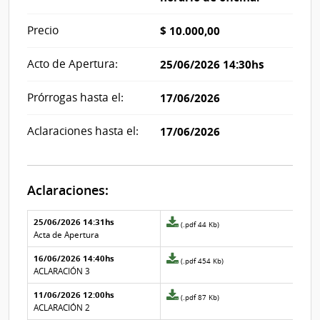
Precio
$ 10.000,00
Acto de Apertura:
25/06/2026 14:30hs
Prórrogas hasta el:
17/06/2026
Aclaraciones hasta el:
17/06/2026
Aclaraciones:
Aclaraciones del llamado
Fecha y
25/06/2026 14:31hs
Archivo
(.pdf 44 Kb)
texto de
Archivo
adjunto
Acta de Apertura
la
de la
de
aclaración
aclaración
16/06/2026 14:40hs
la
Archivo
(.pdf 454 Kb)
aclaración
adjunto
ACLARACIÓN 3
Nº
de
11/06/2026 12:00hs
4
la
Archivo
(.pdf 87 Kb)
aclaración
adjunto
ACLARACIÓN 2
Nº
de