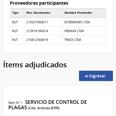
Proveedores participantes
Tipo
Nro. Documento
Nombre Proveedor
Proveedores participantes
RUT
216327060017
EXTERMINEX LTDA.
RUT
213618180014
PREMAX LTDA
RUT
210812560019
TRACK LTDA
Ítems adjudicados
en l
Ingresar
SERVICIO DE CONTROL DE
Ítem Nº 1
PLAGAS
(Cód. Artículo 8799)