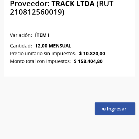
Proveedor:
TRACK LTDA
(RUT
210812560019)
ÍTEM I
Variación:
12,00 MENSUAL
Cantidad:
$ 10.820,00
Precio unitario sin impuestos:
$ 158.404,80
Monto total con impuestos:
en l
Ingresar