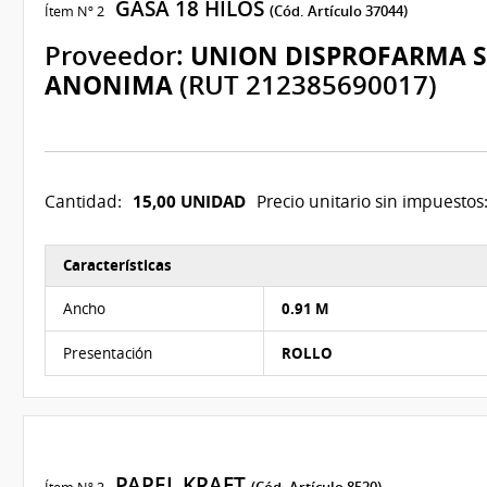
GASA 18 HILOS
Ítem Nº 2
(Cód. Artículo 37044)
Proveedor:
UNION DISPROFARMA 
ANONIMA
(RUT 212385690017)
15,00 UNIDAD
Cantidad:
Precio unitario sin impuestos
Características
Características del Ítem Nº 2
Ancho
0.91 M
Presentación
ROLLO
PAPEL KRAFT