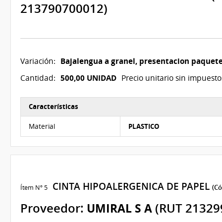
213790700012)
Bajalengua a granel, presentacion paquete
Variación:
500,00 UNIDAD
Cantidad:
Precio unitario sin impuesto
Características
Características del Ítem Nº 4
Material
PLASTICO
CINTA HIPOALERGENICA DE PAPEL
Ítem Nº 5
(Có
Proveedor:
UMIRAL S A
(RUT 21329