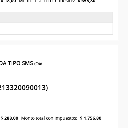
$ 18,00
$ 658,80
Monto total con impuestos:
IDA TIPO SMS
(Cód.
213320090013)
$ 288,00
$ 1.756,80
Monto total con impuestos: