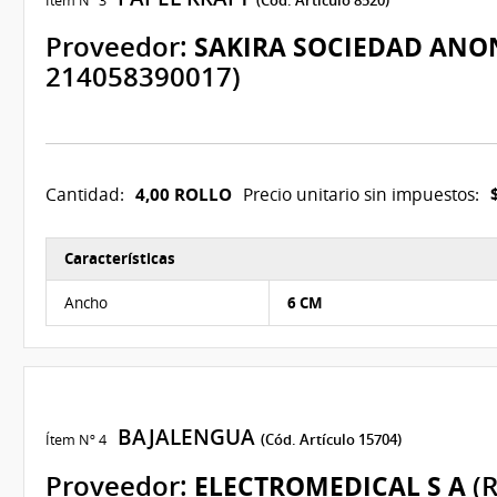
Ítem Nº 3
(Cód. Artículo 8520)
Proveedor:
SAKIRA SOCIEDAD ANO
214058390017)
4,00 ROLLO
Cantidad:
Precio unitario sin impuestos:
Características
Características del Ítem Nº 3
Ancho
6 CM
BAJALENGUA
Ítem Nº 4
(Cód. Artículo 15704)
Proveedor:
ELECTROMEDICAL S A
(