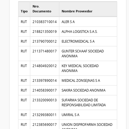
Nro.
Tipo
Documento
Nombre Proveedor
Proveedores participantes
RUT
210383710014
ALER S A
RUT
218821350019
ALPHA LOGISTICA S.A.S.
RUT
213790700012
ELECTROMEDICAL S A
RUT
211371480017
GUNTER SCHAAF SOCIEDAD
ANONIMA
RUT
214804920012
KEY MEDICAL SOCIEDAD
ANONIMA
RUT
213397890014
MEDICAL ZONSEJNAS S A
RUT
214058390017
SAKIRA SOCIEDAD ANONIMA
RUT
213320090013
SUFARMA SOCIEDAD DE
RESPONSABILIDAD LIMITADA
RUT
213299380011
UMIRAL S A
RUT
212385690017
UNION DISPROFARMA SOCIEDAD