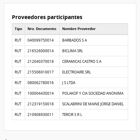
Proveedores participantes
Tipo
Nro. Documento
Nombre Proveedor
Proveedores participantes
RUT
040099750014
BARBADOS S A
RUT
216526000014
BICLIMA SRL
RUT
212040370018
CERAMICAS CASTRO S A
RUT
215506910017
ELECTROAIRE SRL
RUT
080062780016
J S LTDA
RUT
100004430014
POLAKOF Y CIA SOCIEDAD ANONIMA
RUT
212319150018
SCALABRINI DE MAINE JORGE DANIEL
RUT
210908930011
TERCIR S R L