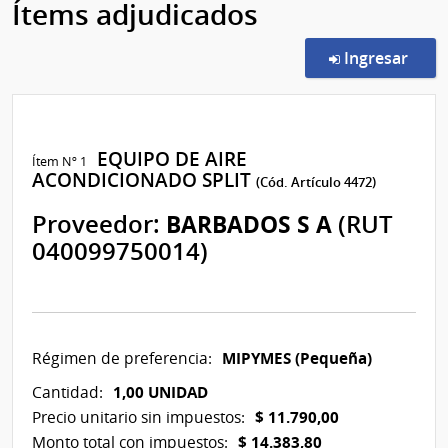
Ítems adjudicados
en l
Ingresar
EQUIPO DE AIRE
Ítem Nº 1
ACONDICIONADO SPLIT
(Cód. Artículo 4472)
Proveedor:
BARBADOS S A
(RUT
040099750014)
MIPYMES (Pequeña)
Régimen de preferencia:
1,00 UNIDAD
Cantidad:
$ 11.790,00
Precio unitario sin impuestos:
$ 14.383,80
Monto total con impuestos: