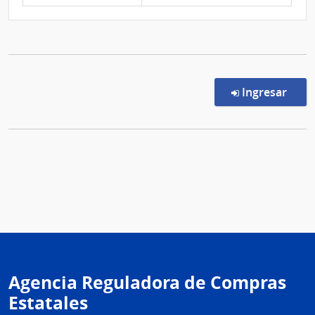
en l
Ingresar
Agencia Reguladora de Compras
Estatales