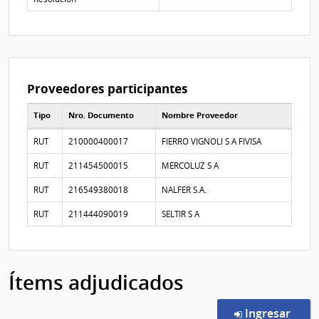
de
la
aclaración
Nº
0
Proveedores participantes
Tipo
Nro. Documento
Nombre Proveedor
Proveedores participantes
RUT
210000400017
FIERRO VIGNOLI S A FIVISA
RUT
211454500015
MERCOLUZ S A
RUT
216549380018
NALFER S.A.
RUT
211444090019
SELTIR S A
Ítems adjudicados
en l
Ingresar