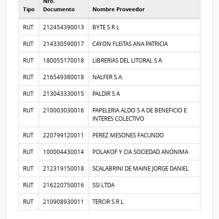
Nro.
Tipo
Documento
Nombre Proveedor
Proveedores participantes
RUT
212454390013
BYTE S R L
RUT
214330590017
CAYON FLEITAS ANA PATRICIA
RUT
180055170018
LIBRERIAS DEL LITORAL S A
RUT
216549380018
NALFER S.A.
RUT
213043330015
PALDIR S A
RUT
210003030016
PAPELERIA ALDO S A DE BENEFICIO E
INTERES COLECTIVO
RUT
220799120011
PEREZ MESONES FACUNDO
RUT
100004430014
POLAKOF Y CIA SOCIEDAD ANONIMA
RUT
212319150018
SCALABRINI DE MAINE JORGE DANIEL
RUT
216220750016
SSI LTDA
RUT
210908930011
TERCIR S R L