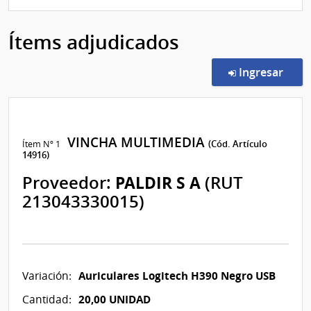
Ítems adjudicados
en l
Ingresar
VINCHA MULTIMEDIA
Ítem Nº 1
(Cód. Artículo
14916)
Proveedor:
PALDIR S A
(RUT
213043330015)
Auriculares Logitech H390 Negro USB
Variación:
20,00 UNIDAD
Cantidad: