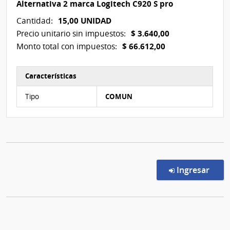
Alternativa 2 marca Logitech C920 S pro
15,00 UNIDAD
Cantidad:
$ 3.640,00
Precio unitario sin impuestos:
$ 66.612,00
Monto total con impuestos:
Características
Características del Ítem Nº 2
Tipo
COMUN
en l
Ingresar