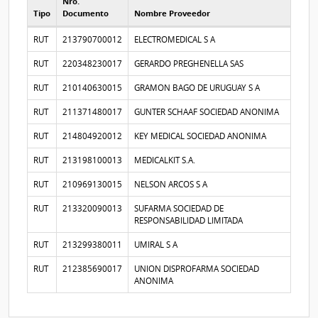
Nro.
Tipo
Documento
Nombre Proveedor
Proveedores participantes
RUT
213790700012
ELECTROMEDICAL S A
RUT
220348230017
GERARDO PREGHENELLA SAS
RUT
210140630015
GRAMON BAGO DE URUGUAY S A
RUT
211371480017
GUNTER SCHAAF SOCIEDAD ANONIMA
RUT
214804920012
KEY MEDICAL SOCIEDAD ANONIMA
RUT
213198100013
MEDICALKIT S.A.
RUT
210969130015
NELSON ARCOS S A
RUT
213320090013
SUFARMA SOCIEDAD DE
RESPONSABILIDAD LIMITADA
RUT
213299380011
UMIRAL S A
RUT
212385690017
UNION DISPROFARMA SOCIEDAD
ANONIMA