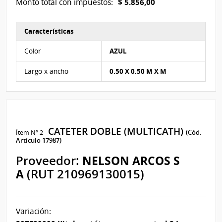
$ 5.856,00
Monto total con impuestos:
Características
Características del Ítem Nº 1
Color
AZUL
Largo x ancho
0.50 X 0.50 M X M
CATETER DOBLE (MULTICATH)
Ítem Nº 2
(Cód.
Artículo 17987)
Proveedor:
NELSON ARCOS S
A
(RUT 210969130015)
Variación: