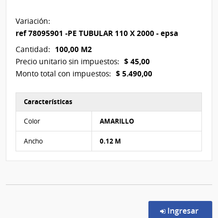
Variación:
ref 78095901 -PE TUBULAR 110 X 2000 - epsa
100,00 M2
Cantidad:
$ 45,00
Precio unitario sin impuestos:
$ 5.490,00
Monto total con impuestos:
Características
Características del Ítem Nº 5
Color
AMARILLO
Ancho
0.12 M
en l
Ingresar