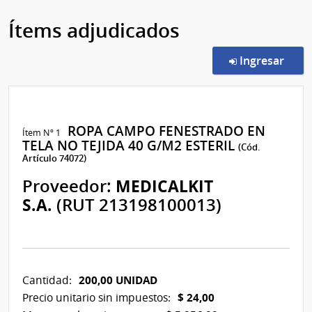
Ítems adjudicados
en l
Ingresar
ROPA CAMPO FENESTRADO EN
Ítem Nº 1
TELA NO TEJIDA 40 G/M2 ESTERIL
(Cód.
Artículo 74072)
Proveedor:
MEDICALKIT
S.A.
(RUT 213198100013)
200,00 UNIDAD
Cantidad:
$ 24,00
Precio unitario sin impuestos: