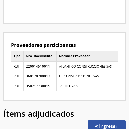
resolución
acta_1332000.pdf
Proveedores participantes
Tipo
Nro. Documento
Nombre Proveedor
Proveedores participantes
RUT
220014510011
ATLANTICO CONSTRUCCIONES SAS
RUT
060120280012
DL CONSTRUCCIONES SAS
RUT
050217730015
TABILO S.A.S.
Ítems adjudicados
en l
Ingresar