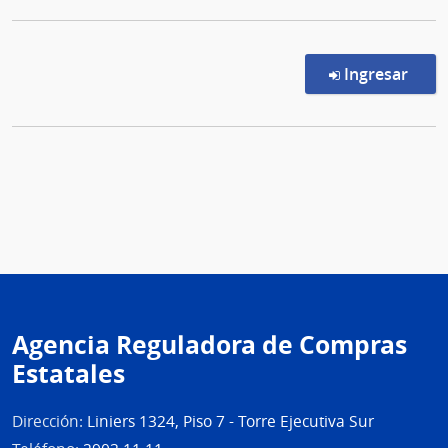
en l
Ingresar
Agencia Reguladora de Compras
Estatales
Dirección:
Liniers 1324, Piso 7 - Torre Ejecutiva Sur