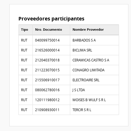
Proveedores participantes
Tipo
Nro. Documento
Nombre Proveedor
Proveedores participantes
RUT
040099750014
BARBADOS S A
RUT
216526000014
BICLIMA SRL
RUT
212040370018
CERAMICAS CASTRO S A
RUT
211223070015
CONAGRO LIMITADA
RUT
215506910017
ELECTROAIRE SRL
RUT
080062780016
J S LTDA
RUT
120111980012
MOISES B WULF S R L
RUT
210908930011
TERCIR S R L