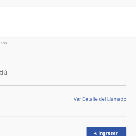
sandú
ndú
Ver Detalle del Llamado
en la c
Ingresar