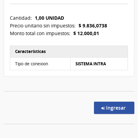
1,00 UNIDAD
Cantidad:
$ 9.836,0738
Precio unitario sin impuestos:
$ 12.000,01
Monto total con impuestos:
Características
Características del Ítem Nº 1
Tipo de conexion
SISTEMA INTRA
en l
Ingresar