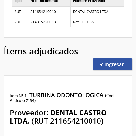
Tipo
Nro. Documento
Nombre Proveedor
Proveedores participantes
RUT
211654210010
DENTAL CASTRO LTDA.
RUT
214815250013
RAYBELD S A
Ítems adjudicados
en l
Ingresar
TURBINA ODONTOLOGICA
Ítem Nº 1
(Cód.
Artículo 7194)
Proveedor:
DENTAL CASTRO
LTDA.
(RUT 211654210010)