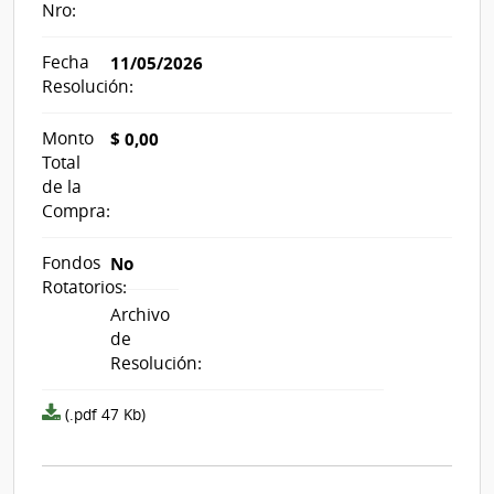
Nro:
Fecha
11/05/2026
Resolución:
Monto
$ 0,00
Total
de la
Compra:
Fondos
No
Rotatorios:
Archivo
de
Resolución:
Archivo
(.pdf 47 Kb)
resolución
acta_1331325.pdf