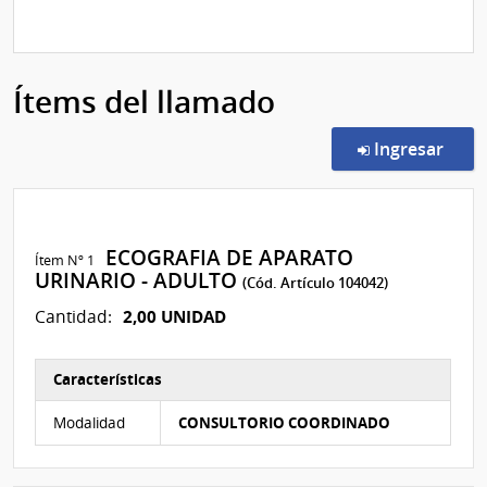
Ítems del llamado
en l
Ingresar
ECOGRAFIA DE APARATO
Ítem Nº 1
URINARIO - ADULTO
(Cód. Artículo 104042)
2,00 UNIDAD
Cantidad:
Características
Características del Ítem Nº 1
Modalidad
CONSULTORIO COORDINADO