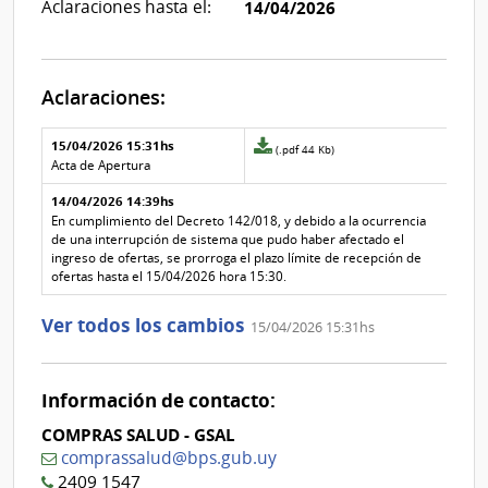
Aclaraciones hasta el:
14/04/2026
Aclaraciones:
Aclaraciones del llamado
Fecha y
15/04/2026 15:31hs
Archivo
(.pdf 44 Kb)
texto de
Archivo
adjunto
Acta de Apertura
la
de la
de
aclaración
aclaración
14/04/2026 14:39hs
la
aclaración
En cumplimiento del Decreto 142/018, y debido a la ocurrencia
Nº
de una interrupción de sistema que pudo haber afectado el
1
ingreso de ofertas, se prorroga el plazo límite de recepción de
ofertas hasta el 15/04/2026 hora 15:30.
Ver todos los cambios
15/04/2026 15:31hs
Información de contacto:
COMPRAS SALUD - GSAL
comprassalud@bps.gub.uy
2409 1547