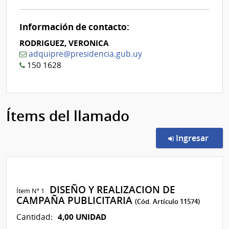
Información de contacto:
RODRIGUEZ, VERONICA
adquipre@presidencia.gub.uy
150 1628
Ítems del llamado
en l
Ingresar
DISEÑO Y REALIZACION DE
Ítem Nº 1
CAMPAÑA PUBLICITARIA
(Cód. Artículo 11574)
4,00 UNIDAD
Cantidad: