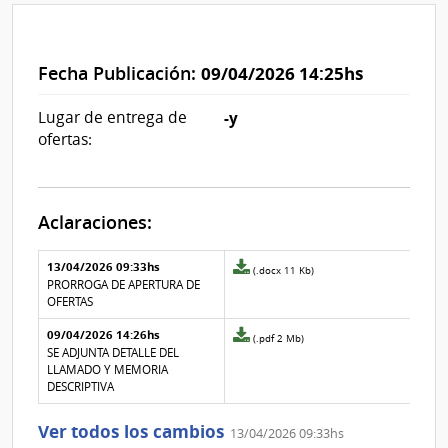
Fecha Publicación:
09/04/2026 14:25hs
Lugar de entrega de
-y
ofertas:
Aclaraciones:
Aclaraciones del llamado
Fecha y
13/04/2026 09:33hs
Archivo
(.docx 11 Kb)
texto de
Archivo
adjunto
PRORROGA DE APERTURA DE
la
de la
de
OFERTAS
aclaración
aclaración
la
09/04/2026 14:26hs
aclaración
Archivo
(.pdf 2 Mb)
Nº
adjunto
SE ADJUNTA DETALLE DEL
1
de
LLAMADO Y MEMORIA
la
DESCRIPTIVA
aclaración
Nº
Ver todos los cambios
13/04/2026 09:33hs
0