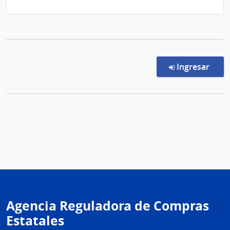
en l
Ingresar
Agencia Reguladora de Compras
Estatales