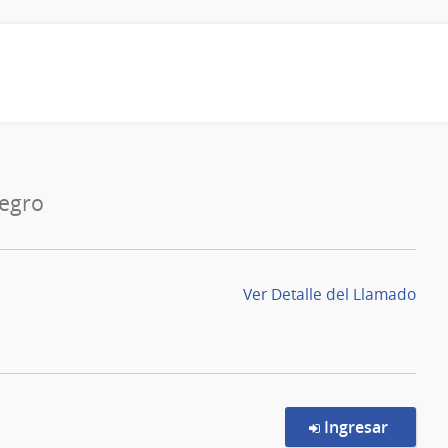
Negro
Ver Detalle del Llamado
en la c
Ingresar