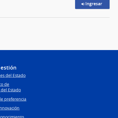
en la c
Ingresar
Gestión
es del Estado
co de
 del Estado
e preferencia
innovación
conocimiento