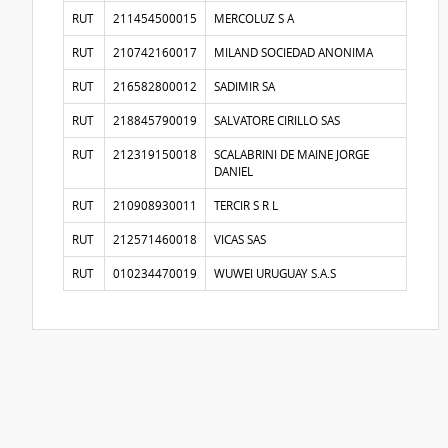
RUT
211454500015
MERCOLUZ S A
RUT
210742160017
MILAND SOCIEDAD ANONIMA
RUT
216582800012
SADIMIR SA
RUT
218845790019
SALVATORE CIRILLO SAS
RUT
212319150018
SCALABRINI DE MAINE JORGE
DANIEL
RUT
210908930011
TERCIR S R L
RUT
212571460018
VICAS SAS
RUT
010234470019
WUWEI URUGUAY S.A.S