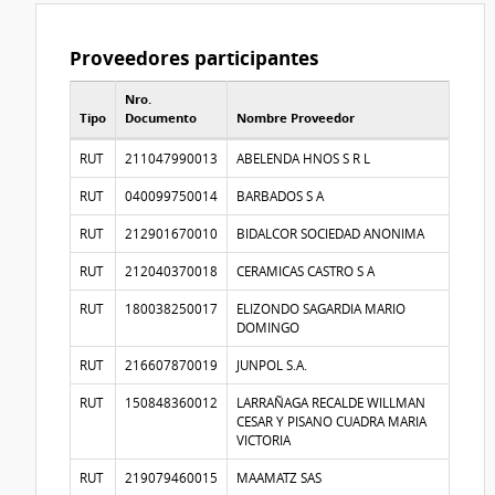
Proveedores participantes
Nro.
Tipo
Documento
Nombre Proveedor
Proveedores participantes
RUT
211047990013
ABELENDA HNOS S R L
RUT
040099750014
BARBADOS S A
RUT
212901670010
BIDALCOR SOCIEDAD ANONIMA
RUT
212040370018
CERAMICAS CASTRO S A
RUT
180038250017
ELIZONDO SAGARDIA MARIO
DOMINGO
RUT
216607870019
JUNPOL S.A.
RUT
150848360012
LARRAÑAGA RECALDE WILLMAN
CESAR Y PISANO CUADRA MARIA
VICTORIA
RUT
219079460015
MAAMATZ SAS