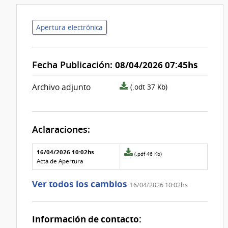
Apertura electrónica
Fecha Publicación:
08/04/2026 07:45hs
archivo
Archivo adjunto
(.odt 37 Kb)
adjunto/pliego
Aclaraciones:
Aclaraciones del llamado
Fecha y
16/04/2026 10:02hs
Archivo
(.pdf 46 Kb)
texto de
Archivo
adjunto
Acta de Apertura
la
de la
de
aclaración
aclaración
la
Ver todos los cambios
16/04/2026 10:02hs
aclaración
Nº
0
Información de contacto: