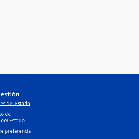
Gestión
es del Estado
co de
 del Estado
e preferencia