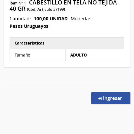
CABESTILLO EN TELA NO TEJIDA
Ítem Nº 1
40 GR
(Cód. Artículo 37199)
100,00 UNIDAD
Cantidad:
Moneda:
Pesos Uruguayos
Características
Características del Ítem Nº 1
Tamaño
ADULTO
en l
Ingresar