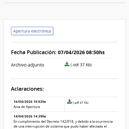
Apertura electrónica
Fecha Publicación:
07/04/2026 08:50hs
archivo
Archivo adjunto
(.odt 37 Kb)
adjunto/pliego
Aclaraciones:
Aclaraciones del llamado
Fecha y
16/04/2026 10:02hs
Archivo
(.pdf 47 Kb)
texto de
Archivo
adjunto
Acta de Apertura
la
de la
de
aclaración
aclaración
14/04/2026 14:39hs
la
aclaración
En cumplimiento del Decreto 142/018, y debido a la ocurrencia
Nº
de una interrupción de sistema que pudo haber afectado el