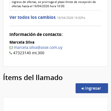
1
ingreso de ofertas, se prorroga el plazo límite de recepción de
ofertas hasta el 16/04/2026 hora 10:00.
Ver todos los cambios
16/04/2026 10:02hs
Información de contacto:
Marcela Silva
marcela.silva@asse.com.uy
47323140 int.300
Ítems del llamado
en l
Ingresar